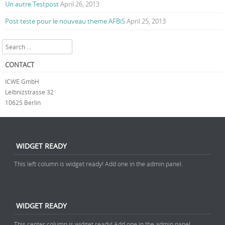
Un autre Testpost
April 26, 2013
Post teste pour le nouveau theme AFBiS
April 25, 2013
Search
CONTACT
ICWE GmbH
Leibnizstrasse 32
10625 Berlin
WIDGET READY
This left column is widget ready! Add one in the admin panel.
WIDGET READY
This center column is widget ready! Add one in the admin panel.